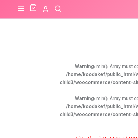
Warning
: min(): Array must c
/home/koodakef/public_html/
child3/woocommerce/content-si
Warning
: min(): Array must c
/home/koodakef/public_html/
child3/woocommerce/content-si
در حال حاضر این محصول در انبار 