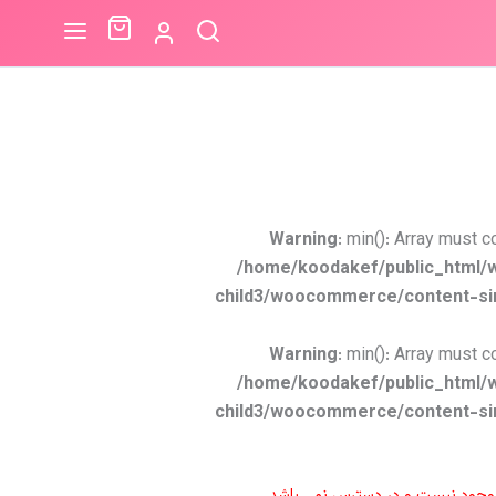
Warning
: min(): Array must c
/home/koodakef/public_html/
child3/woocommerce/content-si
Warning
: min(): Array must c
/home/koodakef/public_html/
child3/woocommerce/content-si
موجود نیست و در دسترس نمی باشد.