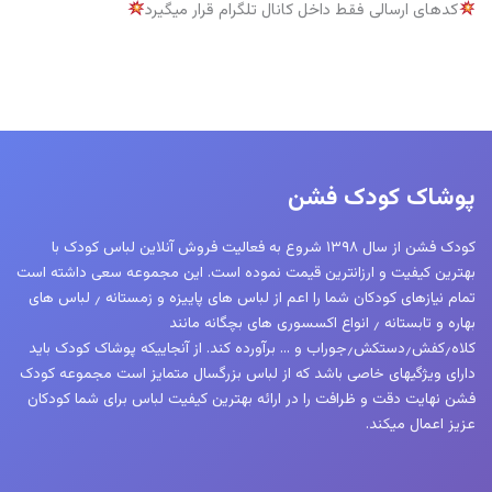
کدهای ارسالی فقط داخل کانال تلگرام قرار میگیرد
پوشاک کودک فشن
کودک فشن از سال ۱۳۹۸ شروع به فعالیت فروش آنلاین لباس کودک با
بهترین کیفیت و ارزانترین قیمت نموده است. این مجموعه سعی داشته است
تمام نیازهای کودکان شما را اعم از لباس های پاییزه و زمستانه ٫ لباس های
بهاره و تابستانه ٫ انواع اکسسوری های بچگانه مانند
کلاه٫کفش٫دستکش٫جوراب و … برآورده کند. از آنجاییکه پوشاک کودک باید
دارای ویژگیهای خاصی باشد که از لباس بزرگسال متمایز است مجموعه کودک
فشن نهایت دقت و ظرافت را در ارائه بهترین کیفیت لباس برای شما کودکان
عزیز اعمال میکند.