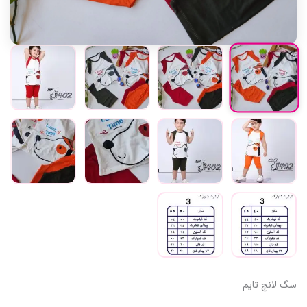
سگ لانچ تایم