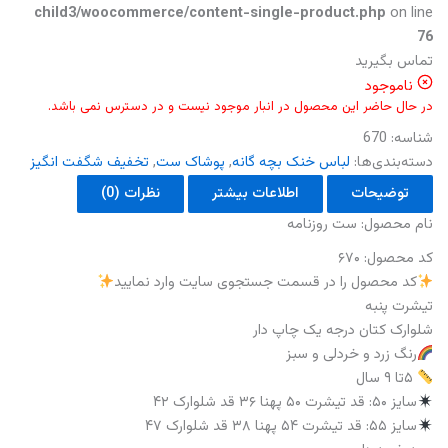
child3/woocommerce/content-single-product.php
on line
76
تماس بگیرید
ناموجود
در حال حاضر این محصول در انبار موجود نیست و در دسترس نمی باشد.
شناسه:
670
دسته‌بندی‌ها:
لباس خنک بچه گانه
,
پوشاک ست
,
تخفیف شگفت انگیز
توضیحات
اطلاعات بیشتر
نظرات (0)
نام‌ محصول: ست روزنامه
کد محصول: ۶۷۰
کد محصول را در قسمت جستجوی سایت وارد نمایید
تیشرت پنبه
شلوارک کتان درجه یک چاپ دار
رنگ زرد و خردلی و سبز
۵تا ۹ سال
سایز ۵۰: قد تیشرت ۵۰ پهنا ۳۶ قد شلوارک ۴۲
سایز ۵۵: قد تیشرت ۵۴ پهنا ۳۸ قد شلوارک ۴۷