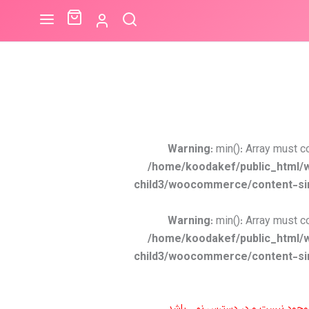
Warning
: min(): Array must c
/home/koodakef/public_html/
child3/woocommerce/content-si
Warning
: min(): Array must c
/home/koodakef/public_html/
child3/woocommerce/content-si
موجود نیست و در دسترس نمی باشد.