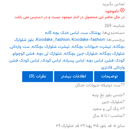
تماس بگیرید
ناموجود
در حال حاضر این محصول در انبار موجود نیست و در دسترس نمی باشد.
شناسه:
269
دسته‌بندی‌ها:
پوشاک ست
,
لباس خنک بچه گانه
برچسب‌ها:
Koodake-fashion
,
Koodake_fashion
,
بلوز شلوارک
بچگانه
,
تیشرت حیوانات بچگانه
,
تیشرت شلوارک بچگانه
,
ست وارداتی
,
شلوارک بچگانه
,
شلوارک جین بچگانه
,
شلوارک لی بچه
,
فشن کوچولو
,
کودک فشن
,
لباس بچه
,
لباس پسرانه
,
لباس کودک
,
لباس کودک فشن
,
وارداتی فانتزی
توضیحات
اطلاعات بیشتر
نظرات (0)
??ست دوتیکه حیوانات جنگل
?جنس بلوز نخ پنبه
?شلوارک جین
?۲ رنگ آبی و سفید
?مناسب ۱ تا ۵ سال
سایز s: قد بلوز ۳۵ پهنا ۲۹ قد شلوارک ۲۹