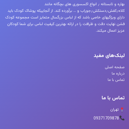
بهاره و تابستانه ٫ انواع اکسسوری های بچگانه مانند
کلاه٫کفش٫دستکش٫جوراب و … برآورده کند. از آنجاییکه پوشاک کودک باید
دارای ویژگیهای خاصی باشد که از لباس بزرگسال متمایز است مجموعه کودک
فشن نهایت دقت و ظرافت را در ارائه بهترین کیفیت لباس برای شما کودکان
عزیز اعمال میکند.
لینک‌های مفید
صفحه اصلی
درباره ما
تماس با ما
تماس با ما
تهران
09371709878