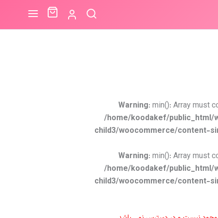
Warning
: min(): Array must c
/home/koodakef/public_html/
child3/woocommerce/content-si
Warning
: min(): Array must c
/home/koodakef/public_html/
child3/woocommerce/content-si
موجود نیست و در دسترس نمی باشد.