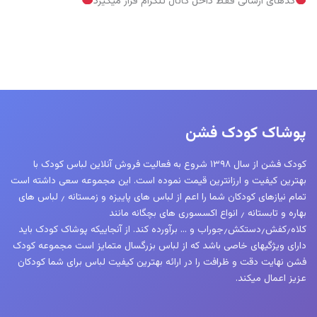
کدهای ارسالی فقط داخل کانال تلگرام قرار میگیرد
پوشاک کودک فشن
کودک فشن از سال ۱۳۹۸ شروع به فعالیت فروش آنلاین لباس کودک با
بهترین کیفیت و ارزانترین قیمت نموده است. این مجموعه سعی داشته است
تمام نیازهای کودکان شما را اعم از لباس های پاییزه و زمستانه ٫ لباس های
بهاره و تابستانه ٫ انواع اکسسوری های بچگانه مانند
کلاه٫کفش٫دستکش٫جوراب و … برآورده کند. از آنجاییکه پوشاک کودک باید
دارای ویژگیهای خاصی باشد که از لباس بزرگسال متمایز است مجموعه کودک
فشن نهایت دقت و ظرافت را در ارائه بهترین کیفیت لباس برای شما کودکان
عزیز اعمال میکند.