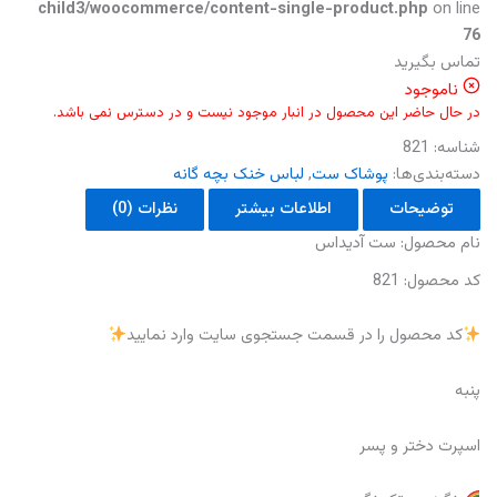
child3/woocommerce/content-single-product.php
on line
76
تماس بگیرید
ناموجود
در حال حاضر این محصول در انبار موجود نیست و در دسترس نمی باشد.
شناسه:
821
دسته‌بندی‌ها:
پوشاک ست
,
لباس خنک بچه گانه
توضیحات
اطلاعات بیشتر
نظرات (0)
نام محصول: ست آدیداس
کد محصول: 821
کد محصول را در قسمت جستجوی سایت وارد نمایید
پنبه
اسپرت دختر و پسر