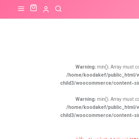
Warning
: min(): Array must c
/home/koodakef/public_html/
child3/woocommerce/content-si
Warning
: min(): Array must c
/home/koodakef/public_html/
child3/woocommerce/content-si
موجود نیست و در دسترس نمی باشد.