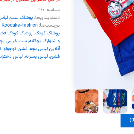
شناسه:
۳۹۰
دسته‌بندی‌ها:
پوشاک ست
,
لباس
برچسب‌ها:
Koodake-fashion
,
پوشاک کودک
,
پوشاک کودک فش
و شلوارک بچگانه
,
ست خرسی بچگ
آنلاین لباس بچه
,
فشن کوچولو
,
ک
فشن
,
لباس پسرانه
,
لباس دختران