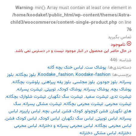
Warning
: min(): Array must contain at least one element in
/home/koodakef/public_html/wp-content/themes/Astra-
child3/woocommerce/content-single-product.php
on line
76
تماس بگیرید
ناموجود
در حال حاضر این محصول در انبار موجود نیست و در دسترس نمی باشد.
شناسه:
446
دسته‌بندی‌ها:
پوشاک ست
,
لباس خنک بچه گانه
برچسب‌ها:
Koodake-fashion
,
Koodake_fashion
,
بلوز بچگانه
,
بلوز
پسرانه
,
بلوز‌ جودون
,
بلوز مجلسی
,
بلوز یقه پیراهنی
,
پلوشرت بچگانه
,
پوشاک بچه
,
پوشاک پسرانه
,
پوشاک کودک
,
توییتی
,
تیشرت پسرانه
,
تیشرت تدی
,
تیشرت سفید
,
تیشرت سگ نگهبان
,
تیشرت شلوارک بچگانه
,
تیشرت محرمی
,
تیشرت محرمی بچگانه
,
تیشرت مشکی پسرانه
,
سگ
های نگهبان
,
فشن کوچولو
,
کودک فشن
,
لباس بچه
,
لباس پاییزه
,
لباس
پسرانه
,
لباس توییتی
,
لباس سگ نگهبان
,
لباس کودک
,
لباس کودک فشن
,
لباس محرمی بچگانه
,
لباس محرمی پسرانه و دخترانه
,
لباس محرمی
دخترانه
,
لباس مشکی دخترانه