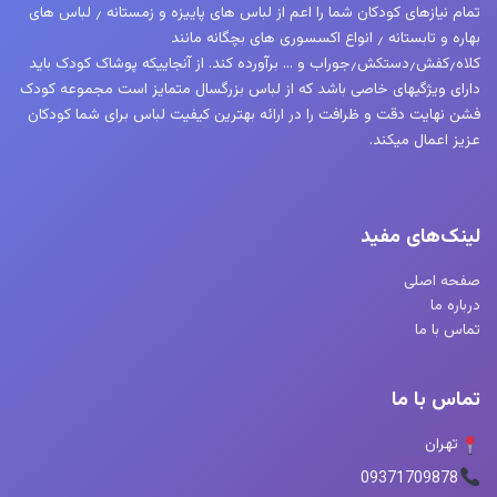
تمام نیازهای کودکان شما را اعم از لباس های پاییزه و زمستانه ٫ لباس های
بهاره و تابستانه ٫ انواع اکسسوری های بچگانه مانند
کلاه٫کفش٫دستکش٫جوراب و … برآورده کند. از آنجاییکه پوشاک کودک باید
دارای ویژگیهای خاصی باشد که از لباس بزرگسال متمایز است مجموعه کودک
فشن نهایت دقت و ظرافت را در ارائه بهترین کیفیت لباس برای شما کودکان
عزیز اعمال میکند.
لینک‌های مفید
صفحه اصلی
درباره ما
تماس با ما
تماس با ما
تهران
09371709878