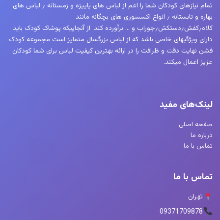
تمام نیازهای کودکان شما را اعم از لباس های پاییزه و زمستانه ٫ لباس های
بهاره و تابستانه ٫ انواع اکسسوری های بچگانه مانند
کلاه٫کفش٫دستکش٫جوراب و … برآورده کند. از آنجاییکه پوشاک کودک باید
دارای ویژگیهای خاصی باشد که از لباس بزرگسال متمایز است مجموعه کودک
فشن نهایت دقت و ظرافت را در ارائه بهترین کیفیت لباس برای شما کودکان
عزیز اعمال میکند.
لینک‌های مفید
صفحه اصلی
درباره ما
تماس با ما
تماس با ما
تهران
09371709878