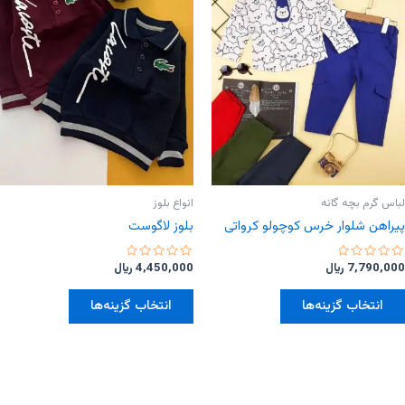
ها
ها
ممکن
ممکن
است
است
در
در
صفحه
صفحه
محصول
محصول
انتخاب
انتخاب
شوند
شوند
لباس گرم بچه گانه
انواع بلوز
پیراهن شلوار خرس کوچولو کرواتی
بلوز لاگوست
امتیاز
امتیاز
7,790,000
﷼
4,450,000
﷼
0
0
از
از
این
این
5
5
انتخاب گزینه‌ها
انتخاب گزینه‌ها
محصول
محصول
دارای
دارای
انواع
انواع
مختلفی
مختلفی
می
می