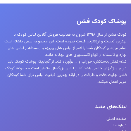
باشد.
باشد.
گزینه
گزینه
ها
ها
پوشاک کودک فشن
ممکن
ممکن
است
است
کودک فشن از سال ۱۳۹۸ شروع به فعالیت فروش آنلاین لباس کودک با
در
در
بهترین کیفیت و ارزانترین قیمت نموده است. این مجموعه سعی داشته است
صفحه
صفحه
تمام نیازهای کودکان شما را اعم از لباس های پاییزه و زمستانه ٫ لباس های
محصول
محصول
بهاره و تابستانه ٫ انواع اکسسوری های بچگانه مانند
کلاه٫کفش٫دستکش٫جوراب و … برآورده کند. از آنجاییکه پوشاک کودک باید
انتخاب
انتخاب
دارای ویژگیهای خاصی باشد که از لباس بزرگسال متمایز است مجموعه کودک
شوند
شوند
فشن نهایت دقت و ظرافت را در ارائه بهترین کیفیت لباس برای شما کودکان
عزیز اعمال میکند.
لینک‌های مفید
صفحه اصلی
درباره ما