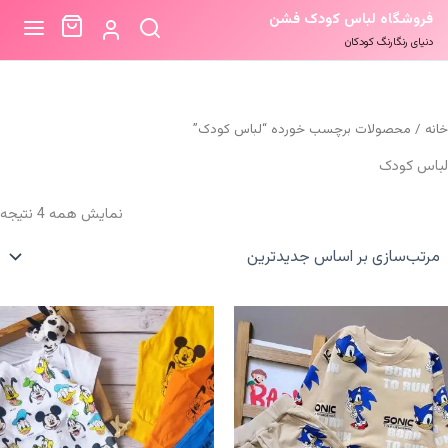
فروشگاه لباس کودک فشن
دنیای رنگارنگ کودکان
خانه
/ محصولات برچسب خورده “لباس کودک”
لباس کودک
م
نمایش همه 4 نتیجه
ب
ا
ج