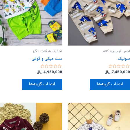
لباس گرم بچه گانه
تخفیف شگفت انگیز
سونیک
ست میکی و‌ گوفی
امتیاز
امتیاز
7,450,000
﷼
4,950,000
﷼
0
0
از
از
این
این
5
5
انتخاب گزینه‌ها
انتخاب گزینه‌ها
محصول
محصول
دارای
دارای
انواع
انواع
مختلفی
مختلفی
می
می
باشد.
باشد.
گزینه
گزینه