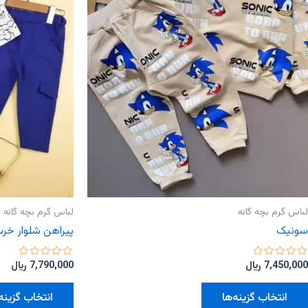
لباس گرم بچه گانه
لباس گرم بچه گانه
سونیک
پیراهن شلوار خرس
امتیاز
امتیاز
7,450,000
﷼
7,790,000
﷼
0
0
از
از
این
5
5
انتخاب گزینه‌ها
انتخاب گزینه‌
محصول