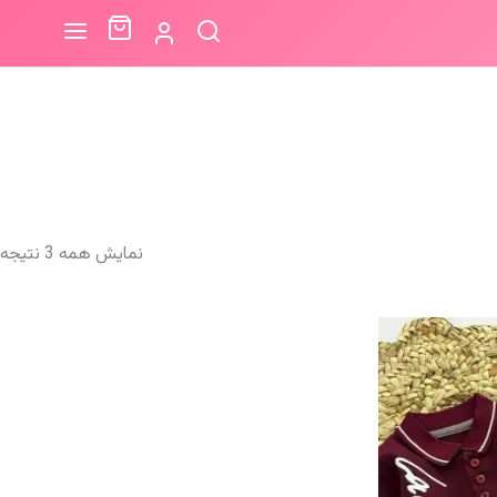
م
نمایش همه 3 نتیجه
ب
ا
ج