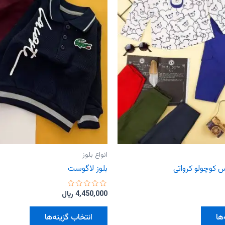
انواع بلوز
 کوچولو کرواتی
بلوز لاگوست
امتیاز
4,450,000
﷼
0
از
این
این
5
ها
انتخاب گزینه‌ها
محصول
محصول