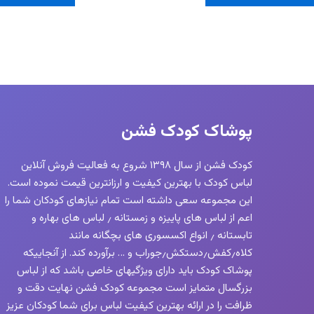
دارای
انواع
مختلفی
می
باشد.
گزینه
ها
پوشاک کودک فشن
ممکن
است
کودک فشن از سال ۱۳۹۸ شروع به فعالیت فروش آنلاین
در
لباس کودک با بهترین کیفیت و ارزانترین قیمت نموده است.
صفحه
این مجموعه سعی داشته است تمام نیازهای کودکان شما را
محصول
اعم از لباس های پاییزه و زمستانه ٫ لباس های بهاره و
انتخاب
تابستانه ٫ انواع اکسسوری های بچگانه مانند
شوند
کلاه٫کفش٫دستکش٫جوراب و … برآورده کند. از آنجاییکه
پوشاک کودک باید دارای ویژگیهای خاصی باشد که از لباس
بزرگسال متمایز است مجموعه کودک فشن نهایت دقت و
ظرافت را در ارائه بهترین کیفیت لباس برای شما کودکان عزیز