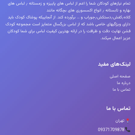
تمام نیازهای کودکان شما را اعم از لباس های پاییزه و زمستانه ٫ لباس های
بهاره و تابستانه ٫ انواع اکسسوری های بچگانه مانند
کلاه٫کفش٫دستکش٫جوراب و … برآورده کند. از آنجاییکه پوشاک کودک باید
دارای ویژگیهای خاصی باشد که از لباس بزرگسال متمایز است مجموعه کودک
فشن نهایت دقت و ظرافت را در ارائه بهترین کیفیت لباس برای شما کودکان
عزیز اعمال میکند.
لینک‌های مفید
صفحه اصلی
درباره ما
تماس با ما
تماس با ما
تهران
09371709878