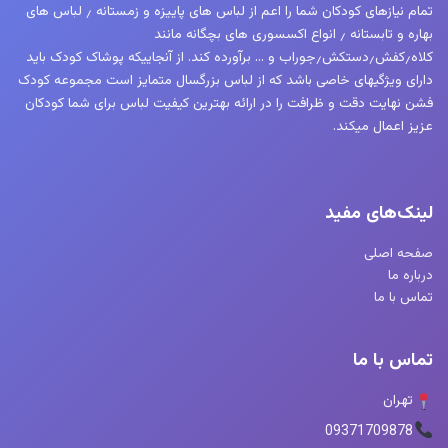
تمام نیازهای کودکان شما را اعم از لباس های پاییزه و زمستانه ٫ لباس های
بهاره و تابستانه ٫ انواع اکسسوری های بچگانه مانند
کلاه٫کفش٫دستکش٫جوراب و … برآورده کند. از آنجاییکه پوشاک کودک باید
دارای ویژگیهای خاصی باشد که از لباس بزرگسال متمایز است مجموعه کودک
فشن نهایت دقت و ظرافت را در ارائه بهترین کیفیت لباس برای شما کودکان
عزیز اعمال میکند.
لینک‌های مفید
صفحه اصلی
درباره ما
تماس با ما
تماس با ما
تهران
09371709878