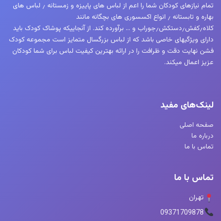
تمام نیازهای کودکان شما را اعم از لباس های پاییزه و زمستانه ٫ لباس های
بهاره و تابستانه ٫ انواع اکسسوری های بچگانه مانند
کلاه٫کفش٫دستکش٫جوراب و … برآورده کند. از آنجاییکه پوشاک کودک باید
دارای ویژگیهای خاصی باشد که از لباس بزرگسال متمایز است مجموعه کودک
فشن نهایت دقت و ظرافت را در ارائه بهترین کیفیت لباس برای شما کودکان
عزیز اعمال میکند.
لینک‌های مفید
صفحه اصلی
درباره ما
تماس با ما
تماس با ما
تهران
09371709878