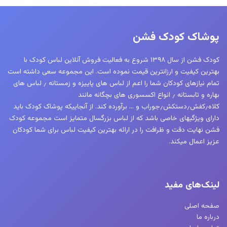
باشد.
گزینه
ها
پوشاک کودک فشن
ممکن
است
کودک فشن از سال ۱۳۹۸ شروع به فعالیت فروش آنلاین لباس کودک با
در
بهترین کیفیت و ارزانترین قیمت نموده است. این مجموعه سعی داشته است
صفحه
تمام نیازهای کودکان شما را اعم از لباس های پاییزه و زمستانه ٫ لباس های
محصول
بهاره و تابستانه ٫ انواع اکسسوری های بچگانه مانند
کلاه٫کفش٫دستکش٫جوراب و … برآورده کند. از آنجاییکه پوشاک کودک باید
انتخاب
دارای ویژگیهای خاصی باشد که از لباس بزرگسال متمایز است مجموعه کودک
شوند
فشن نهایت دقت و ظرافت را در ارائه بهترین کیفیت لباس برای شما کودکان
عزیز اعمال میکند.
لینک‌های مفید
صفحه اصلی
درباره ما