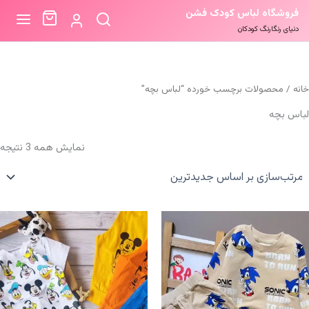
فروشگاه لباس کودک فشن
دنیای رنگارنگ کودکان
خانه
/ محصولات برچسب خورده “لباس بچه”
لباس بچه
م
نمایش همه 3 نتیجه
ب
ا
ج