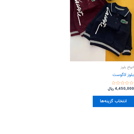
ها
ها
ممکن
ممکن
است
است
در
در
صفحه
صفحه
محصول
محصول
انتخاب
انتخاب
شوند
شوند
انواع بلوز
بلوز لاگوست
امتیاز
4,450,000
﷼
0
از
این
5
انتخاب گزینه‌ها
محصول
دارای
انواع
مختلفی
می