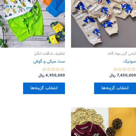
لباس گرم بچه گانه
تخفیف شگفت انگیز
سونیک
ست میکی و‌ گوفی
امتیاز
امتیاز
7,450,000
﷼
4,950,000
﷼
0
0
از
از
این
این
5
5
انتخاب گزینه‌ها
انتخاب گزینه‌ها
محصول
محصول
دارای
دارای
انواع
انواع
مختلفی
مختلفی
می
می
باشد.
باشد.
گزینه
گزینه