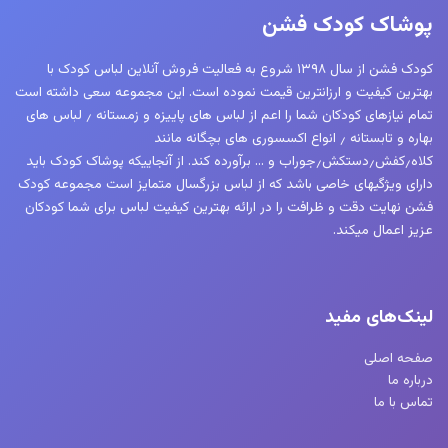
ها
پوشاک کودک فشن
ممکن
است
کودک فشن از سال ۱۳۹۸ شروع به فعالیت فروش آنلاین لباس کودک با
در
بهترین کیفیت و ارزانترین قیمت نموده است. این مجموعه سعی داشته است
صفحه
تمام نیازهای کودکان شما را اعم از لباس های پاییزه و زمستانه ٫ لباس های
محصول
بهاره و تابستانه ٫ انواع اکسسوری های بچگانه مانند
کلاه٫کفش٫دستکش٫جوراب و … برآورده کند. از آنجاییکه پوشاک کودک باید
انتخاب
دارای ویژگیهای خاصی باشد که از لباس بزرگسال متمایز است مجموعه کودک
شوند
فشن نهایت دقت و ظرافت را در ارائه بهترین کیفیت لباس برای شما کودکان
عزیز اعمال میکند.
لینک‌های مفید
صفحه اصلی
درباره ما
تماس با ما