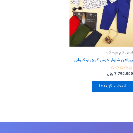
لباس گرم بچه گانه
پیراهن شلوار خرس کوچولو کرواتی
امتیاز
7,790,000
﷼
0
از
این
5
انتخاب گزینه‌ها
محصول
دارای
انواع
مختلفی
می
باشد.
گزینه