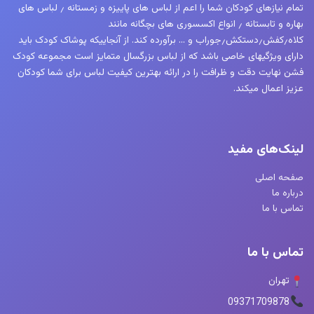
تمام نیازهای کودکان شما را اعم از لباس های پاییزه و زمستانه ٫ لباس های
بهاره و تابستانه ٫ انواع اکسسوری های بچگانه مانند
کلاه٫کفش٫دستکش٫جوراب و … برآورده کند. از آنجاییکه پوشاک کودک باید
دارای ویژگیهای خاصی باشد که از لباس بزرگسال متمایز است مجموعه کودک
فشن نهایت دقت و ظرافت را در ارائه بهترین کیفیت لباس برای شما کودکان
عزیز اعمال میکند.
لینک‌های مفید
صفحه اصلی
درباره ما
تماس با ما
تماس با ما
تهران
09371709878