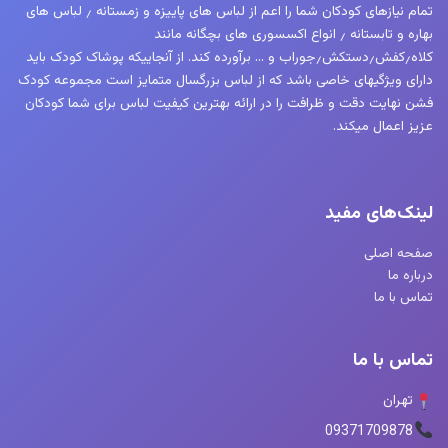
تمام نیازهای کودکان شما را اعم از لباس های پاییزه و زمستانه ٫ لباس های
بهاره و تابستانه ٫ انواع اکسسوری های بچگانه مانند
کلاه٫کفش٫دستکش٫جوراب و … برآورده کند. از آنجاییکه پوشاک کودک باید
دارای ویژگیهای خاصی باشد که از لباس بزرگسال متمایز است مجموعه کودک
فشن نهایت دقت و ظرافت را در ارائه بهترین کیفیت لباس برای شما کودکان
عزیز اعمال میکند.
لینک‌های مفید
صفحه اصلی
درباره ما
تماس با ما
تماس با ما
تهران
09371709878