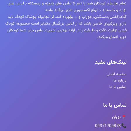
تمام نیازهای کودکان شما را اعم از لباس های پاییزه و زمستانه ٫ لباس های
بهاره و تابستانه ٫ انواع اکسسوری های بچگانه مانند
کلاه٫کفش٫دستکش٫جوراب و … برآورده کند. از آنجاییکه پوشاک کودک باید
دارای ویژگیهای خاصی باشد که از لباس بزرگسال متمایز است مجموعه کودک
فشن نهایت دقت و ظرافت را در ارائه بهترین کیفیت لباس برای شما کودکان
عزیز اعمال میکند.
لینک‌های مفید
صفحه اصلی
درباره ما
تماس با ما
تماس با ما
تهران
09371709878