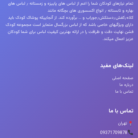
تمام نیازهای کودکان شما را اعم از لباس های پاییزه و زمستانه ٫ لباس های
بهاره و تابستانه ٫ انواع اکسسوری های بچگانه مانند
کلاه٫کفش٫دستکش٫جوراب و … برآورده کند. از آنجاییکه پوشاک کودک باید
دارای ویژگیهای خاصی باشد که از لباس بزرگسال متمایز است مجموعه کودک
فشن نهایت دقت و ظرافت را در ارائه بهترین کیفیت لباس برای شما کودکان
عزیز اعمال میکند.
لینک‌های مفید
صفحه اصلی
درباره ما
تماس با ما
تماس با ما
تهران
09371709878