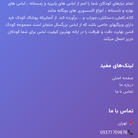
تمام نیازهای کودکان شما را اعم از لباس های پاییزه و زمستانه ٫ لباس های
بهاره و تابستانه ٫ انواع اکسسوری های بچگانه مانند
کلاه٫کفش٫دستکش٫جوراب و … برآورده کند. از آنجاییکه پوشاک کودک باید
دارای ویژگیهای خاصی باشد که از لباس بزرگسال متمایز است مجموعه کودک
فشن نهایت دقت و ظرافت را در ارائه بهترین کیفیت لباس برای شما کودکان
عزیز اعمال میکند.
لینک‌های مفید
صفحه اصلی
درباره ما
تماس با ما
تماس با ما
تهران
09371709878