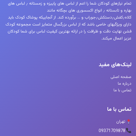
تمام نیازهای کودکان شما را اعم از لباس های پاییزه و زمستانه ٫ لباس های
بهاره و تابستانه ٫ انواع اکسسوری های بچگانه مانند
کلاه٫کفش٫دستکش٫جوراب و … برآورده کند. از آنجاییکه پوشاک کودک باید
دارای ویژگیهای خاصی باشد که از لباس بزرگسال متمایز است مجموعه کودک
فشن نهایت دقت و ظرافت را در ارائه بهترین کیفیت لباس برای شما کودکان
عزیز اعمال میکند.
لینک‌های مفید
صفحه اصلی
درباره ما
تماس با ما
تماس با ما
تهران
09371709878