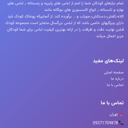
تمام نیازهای کودکان شما را اعم از لباس های پاییزه و زمستانه ٫ لباس های
بهاره و تابستانه ٫ انواع اکسسوری های بچگانه مانند
کلاه٫کفش٫دستکش٫جوراب و … برآورده کند. از آنجاییکه پوشاک کودک باید
دارای ویژگیهای خاصی باشد که از لباس بزرگسال متمایز است مجموعه کودک
فشن نهایت دقت و ظرافت را در ارائه بهترین کیفیت لباس برای شما کودکان
عزیز اعمال میکند.
لینک‌های مفید
صفحه اصلی
درباره ما
تماس با ما
تماس با ما
تهران
09371709878