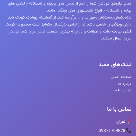
تمام نیازهای کودکان شما را اعم از لباس های پاییزه و زمستانه ٫ لباس های
بهاره و تابستانه ٫ انواع اکسسوری های بچگانه مانند
کلاه٫کفش٫دستکش٫جوراب و … برآورده کند. از آنجاییکه پوشاک کودک باید
دارای ویژگیهای خاصی باشد که از لباس بزرگسال متمایز است مجموعه کودک
فشن نهایت دقت و ظرافت را در ارائه بهترین کیفیت لباس برای شما کودکان
عزیز اعمال میکند.
لینک‌های مفید
صفحه اصلی
درباره ما
تماس با ما
تماس با ما
تهران
09371709878