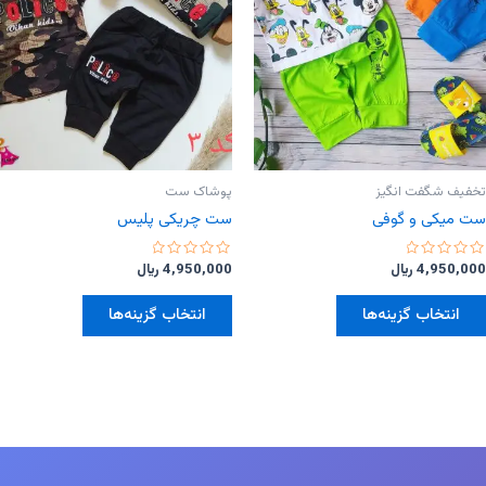
تخفیف شگفت انگیز
پوشاک ست
ست میکی و‌ گوفی
ست چریکی پلیس
امتیاز
امتیاز
4,950,000
﷼
4,950,000
﷼
0
0
از
از
این
این
5
5
انتخاب گزینه‌ها
انتخاب گزینه‌ها
محصول
محصول
دارای
دارای
انواع
انواع
مختلفی
مختلفی
می
می
باشد.
باشد.
گزینه
گزینه