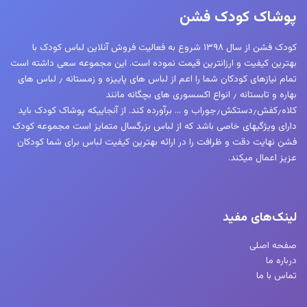
ها
ها
پوشاک کودک فشن
ممکن
ممکن
است
است
کودک فشن از سال ۱۳۹۸ شروع به فعالیت فروش آنلاین لباس کودک با
در
در
بهترین کیفیت و ارزانترین قیمت نموده است. این مجموعه سعی داشته است
صفحه
صفحه
تمام نیازهای کودکان شما را اعم از لباس های پاییزه و زمستانه ٫ لباس های
محصول
محصول
بهاره و تابستانه ٫ انواع اکسسوری های بچگانه مانند
کلاه٫کفش٫دستکش٫جوراب و … برآورده کند. از آنجاییکه پوشاک کودک باید
انتخاب
انتخاب
دارای ویژگیهای خاصی باشد که از لباس بزرگسال متمایز است مجموعه کودک
شوند
شوند
فشن نهایت دقت و ظرافت را در ارائه بهترین کیفیت لباس برای شما کودکان
عزیز اعمال میکند.
لینک‌های مفید
صفحه اصلی
درباره ما
تماس با ما