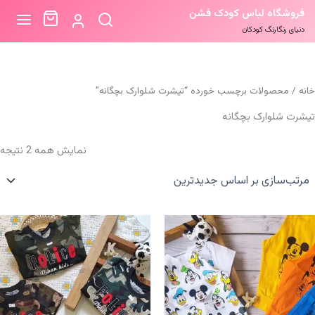
فروشگاه لباس کودک فشن
دنیای رنگارنگ کودکان
خانه
/ محصولات برچسب خورده “تیشرت شلوارک بچگانه”
تیشرت شلوارک بچگانه
م
نمایش همه 2 نتیجه
ب
ا
ج