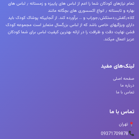
تمام نیازهای کودکان شما را اعم از لباس های پاییزه و زمستانه ٫ لباس های
بهاره و تابستانه ٫ انواع اکسسوری های بچگانه مانند
کلاه٫کفش٫دستکش٫جوراب و … برآورده کند. از آنجاییکه پوشاک کودک باید
دارای ویژگیهای خاصی باشد که از لباس بزرگسال متمایز است مجموعه کودک
فشن نهایت دقت و ظرافت را در ارائه بهترین کیفیت لباس برای شما کودکان
عزیز اعمال میکند.
لینک‌های مفید
صفحه اصلی
درباره ما
تماس با ما
تماس با ما
تهران
09371709878