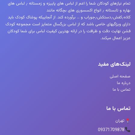
تمام نیازهای کودکان شما را اعم از لباس های پاییزه و زمستانه ٫ لباس های
بهاره و تابستانه ٫ انواع اکسسوری های بچگانه مانند
کلاه٫کفش٫دستکش٫جوراب و … برآورده کند. از آنجاییکه پوشاک کودک باید
دارای ویژگیهای خاصی باشد که از لباس بزرگسال متمایز است مجموعه کودک
فشن نهایت دقت و ظرافت را در ارائه بهترین کیفیت لباس برای شما کودکان
عزیز اعمال میکند.
لینک‌های مفید
صفحه اصلی
درباره ما
تماس با ما
تماس با ما
تهران
09371709878