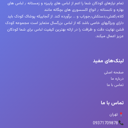
تمام نیازهای کودکان شما را اعم از لباس های پاییزه و زمستانه ٫ لباس های
بهاره و تابستانه ٫ انواع اکسسوری های بچگانه مانند
کلاه٫کفش٫دستکش٫جوراب و … برآورده کند. از آنجاییکه پوشاک کودک باید
دارای ویژگیهای خاصی باشد که از لباس بزرگسال متمایز است مجموعه کودک
فشن نهایت دقت و ظرافت را در ارائه بهترین کیفیت لباس برای شما کودکان
عزیز اعمال میکند.
لینک‌های مفید
صفحه اصلی
درباره ما
تماس با ما
تماس با ما
تهران
09371709878