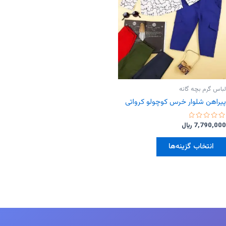
لباس گرم بچه گانه
پیراهن شلوار خرس کوچولو کرواتی
امتیاز
7,790,000
﷼
0
از
این
5
انتخاب گزینه‌ها
محصول
دارای
انواع
مختلفی
می
باشد.
گزینه