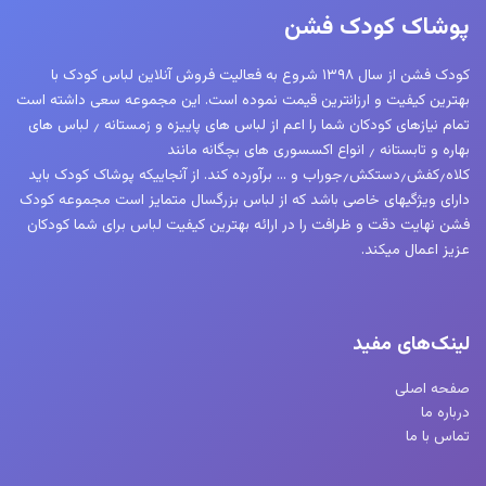
ها
پوشاک کودک فشن
ممکن
است
کودک فشن از سال ۱۳۹۸ شروع به فعالیت فروش آنلاین لباس کودک با
در
بهترین کیفیت و ارزانترین قیمت نموده است. این مجموعه سعی داشته است
صفحه
تمام نیازهای کودکان شما را اعم از لباس های پاییزه و زمستانه ٫ لباس های
محصول
بهاره و تابستانه ٫ انواع اکسسوری های بچگانه مانند
کلاه٫کفش٫دستکش٫جوراب و … برآورده کند. از آنجاییکه پوشاک کودک باید
انتخاب
دارای ویژگیهای خاصی باشد که از لباس بزرگسال متمایز است مجموعه کودک
شوند
فشن نهایت دقت و ظرافت را در ارائه بهترین کیفیت لباس برای شما کودکان
عزیز اعمال میکند.
لینک‌های مفید
صفحه اصلی
درباره ما
تماس با ما