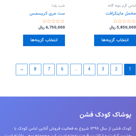
لباس گرم بچه گانه
شب یلدا
مخمل ماینکرافت
ست مری کریسمس
امتیاز
امتیاز
5,850,000
﷼
6,750,000
﷼
0
0
از
از
این
این
5
5
انتخاب گزینه‌ها
انتخاب گزینه‌ها
محصول
محصول
دارای
دارای
انواع
انواع
مختلفی
مختلفی
←
8
7
6
…
4
3
2
1
می
می
باشد.
باشد.
گزینه
گزینه
ها
ها
ممکن
ممکن
است
است
پوشاک کودک فشن
در
در
صفحه
صفحه
کودک فشن از سال ۱۳۹۸ شروع به فعالیت فروش آنلاین لباس کودک با
محصول
محصول
بهترین کیفیت و ارزانترین قیمت نموده است. این مجموعه سعی داشته است