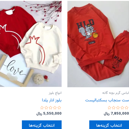
مختلفی
مختلفی
می
می
باشد.
باشد.
گزینه
گزینه
ها
ها
ممکن
ممکن
است
است
در
در
صفحه
صفحه
محصول
محصول
انتخاب
انتخاب
شوند
شوند
لباس گرم بچه گانه
انواع بلوز
ست سنجاب بسکتبالیست
بلوز انار یلدا
امتیاز
امتیاز
7,850,000
﷼
5,550,000
﷼
0
0
از
از
این
این
5
5
انتخاب گزینه‌ها
انتخاب گزینه‌ها
محصول
محصول