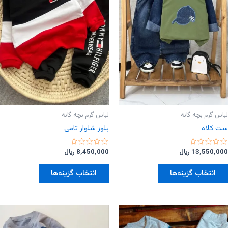
لباس گرم بچه گانه
لباس گرم بچه گانه
ست کلاه
بلوز‌ شلوار تامی
امتیاز
امتیاز
13,550,000
﷼
8,450,000
﷼
0
0
از
از
این
این
5
5
انتخاب گزینه‌ها
انتخاب گزینه‌ها
محصول
محصول
دارای
دارای
انواع
انواع
مختلفی
مختلفی
می
می