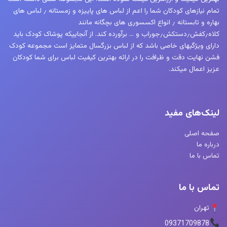
انتخاب
انتخاب
تمام نیازهای کودکان شما را اعم از لباس های پاییزه و زمستانه ٫ لباس های
شوند
شوند
بهاره و تابستانه ٫ انواع اکسسوری های بچگانه مانند
کلاه٫کفش٫دستکش٫جوراب و … برآورده کند. از آنجاییکه پوشاک کودک باید
دارای ویژگیهای خاصی باشد که از لباس بزرگسال متمایز است مجموعه کودک
فشن نهایت دقت و ظرافت را در ارائه بهترین کیفیت لباس برای شما کودکان
عزیز اعمال میکند.
لینک‌های مفید
صفحه اصلی
درباره ما
تماس با ما
تماس با ما
تهران
09371709878