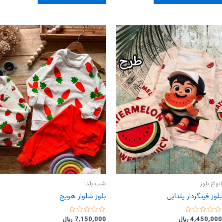
دارای
دارای
انواع
انواع
مختلفی
مختلفی
می
می
باشد.
باشد.
گزینه
گزینه
ها
ها
ممکن
ممکن
است
است
در
در
صفحه
صفحه
محصول
محصول
انتخاب
انتخاب
شوند
شوند
انواع بلوز
شب یلدا
بلوز فینگردار یلدایی
بلوز شلوار هویج
امتیاز
امتیاز
4,450,000
﷼
7,150,000
﷼