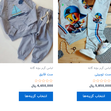
باشد.
باشد.
گزینه
گزینه
ها
ها
ممکن
ممکن
است
است
در
در
صفحه
صفحه
محصول
محصول
انتخاب
انتخاب
شوند
شوند
لباس گرم بچه گانه
لباس گرم بچه گانه
ست توییتی
ست قایق
امتیاز
امتیاز
5,850,000
﷼
6,650,000
﷼
0
0
از
از
این
این
5
5
انتخاب گزینه‌ها
انتخاب گزینه‌ها
محصول
محصول
دارای
دارای
انواع
انواع