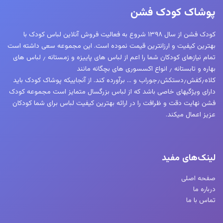
ها
ها
پوشاک کودک فشن
ممکن
ممکن
است
است
کودک فشن از سال ۱۳۹۸ شروع به فعالیت فروش آنلاین لباس کودک با
در
در
بهترین کیفیت و ارزانترین قیمت نموده است. این مجموعه سعی داشته است
صفحه
صفحه
تمام نیازهای کودکان شما را اعم از لباس های پاییزه و زمستانه ٫ لباس های
محصول
محصول
بهاره و تابستانه ٫ انواع اکسسوری های بچگانه مانند
کلاه٫کفش٫دستکش٫جوراب و … برآورده کند. از آنجاییکه پوشاک کودک باید
انتخاب
انتخاب
دارای ویژگیهای خاصی باشد که از لباس بزرگسال متمایز است مجموعه کودک
شوند
شوند
فشن نهایت دقت و ظرافت را در ارائه بهترین کیفیت لباس برای شما کودکان
عزیز اعمال میکند.
لینک‌های مفید
صفحه اصلی
درباره ما
تماس با ما