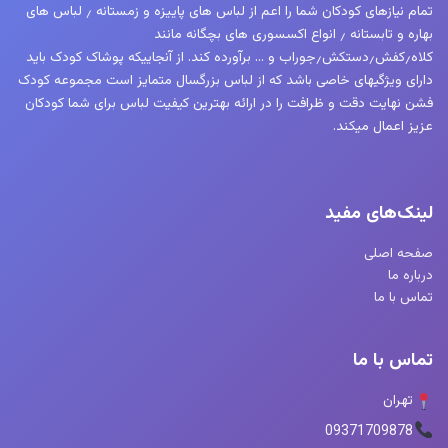
تمام نیازهای کودکان شما را اعم از لباس های پاییزه و زمستانه ٫ لباس های
بهاره و تابستانه ٫ انواع اکسسوری های بچگانه مانند
کلاه٫کفش٫دستکش٫جوراب و … برآورده کند. از آنجاییکه پوشاک کودک باید
دارای ویژگیهای خاصی باشد که از لباس بزرگسال متمایز است مجموعه کودک
فشن نهایت دقت و ظرافت را در ارائه بهترین کیفیت لباس برای شما کودکان
عزیز اعمال میکند.
لینک‌های مفید
صفحه اصلی
درباره ما
تماس با ما
تماس با ما
تهران
09371709878