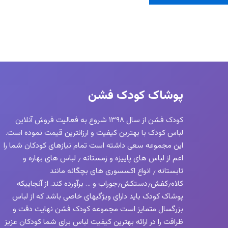
دارای
انواع
مختلفی
می
باشد.
گزینه
ها
پوشاک کودک فشن
ممکن
است
کودک فشن از سال ۱۳۹۸ شروع به فعالیت فروش آنلاین
در
لباس کودک با بهترین کیفیت و ارزانترین قیمت نموده است.
صفحه
این مجموعه سعی داشته است تمام نیازهای کودکان شما را
محصول
اعم از لباس های پاییزه و زمستانه ٫ لباس های بهاره و
انتخاب
تابستانه ٫ انواع اکسسوری های بچگانه مانند
شوند
کلاه٫کفش٫دستکش٫جوراب و … برآورده کند. از آنجاییکه
پوشاک کودک باید دارای ویژگیهای خاصی باشد که از لباس
بزرگسال متمایز است مجموعه کودک فشن نهایت دقت و
ظرافت را در ارائه بهترین کیفیت لباس برای شما کودکان عزیز