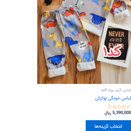
لباس گرم بچه گانه
لباس خونگی توکرکی
امتیاز
5,390,000
﷼
0
از
این
5
انتخاب گزینه‌ها
محصول