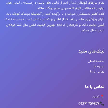
تمام نیازهای کودکان شما را اعم از لباس های پاییزه و زمستانه ٫ لباس های
بهاره و تابستانه ٫ انواع اکسسوری های بچگانه مانند
کلاه٫کفش٫دستکش٫جوراب و … برآورده کند. از آنجاییکه پوشاک کودک باید
دارای ویژگیهای خاصی باشد که از لباس بزرگسال متمایز است مجموعه کودک
فشن نهایت دقت و ظرافت را در ارائه بهترین کیفیت لباس برای شما کودکان
عزیز اعمال میکند.
لینک‌های مفید
صفحه اصلی
درباره ما
تماس با ما
تماس با ما
تهران
09371709878