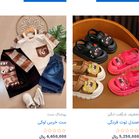
دارای
دارای
انواع
انواع
مختلفی
مختلفی
می
می
باشد.
باشد.
گزینه
گزینه
ها
ها
ممکن
ممکن
است
است
در
در
صفحه
صفحه
محصول
محصول
انتخاب
انتخاب
شوند
شوند
تخفیف شگفت انگیز
پوشاک ست
صندل توت فرنگی
ست خرس اوکی
امتیاز
امتیاز
5,250,000
﷼
6,650,000
﷼