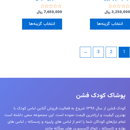
امتیاز
امتیاز
3,250,000
﷼
7,650,000
﷼
0
0
از
از
این
این
5
5
انتخاب گزینه‌ها
انتخاب گزینه‌ها
محصول
محصول
دارای
دارای
انواع
انواع
مختلفی
مختلفی
←
3
2
1
می
می
باشد.
باشد.
گزینه
گزینه
ها
ها
ممکن
ممکن
است
است
پوشاک کودک فشن
در
در
صفحه
صفحه
کودک فشن از سال ۱۳۹۸ شروع به فعالیت فروش آنلاین لباس کودک با
محصول
محصول
بهترین کیفیت و ارزانترین قیمت نموده است. این مجموعه سعی داشته است
انتخاب
انتخاب
تمام نیازهای کودکان شما را اعم از لباس های پاییزه و زمستانه ٫ لباس های
شوند
شوند
بهاره و تابستانه ٫ انواع اکسسوری های بچگانه مانند