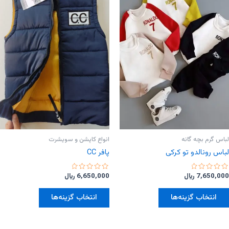
باشد.
باشد.
گزینه
گزینه
ها
ها
ممکن
ممکن
است
است
در
در
صفحه
صفحه
محصول
محصول
انتخاب
انتخاب
شوند
شوند
لباس گرم بچه گانه
انواع کاپشن و سویشرت
لباس رونالدو تو کرکی
پافر CC
امتیاز
امتیاز
7,650,000
﷼
6,650,000
﷼
0
0
از
از
این
این
5
5
انتخاب گزینه‌ها
انتخاب گزینه‌ها
محصول
محصول
دارای
دارای
انواع
انواع