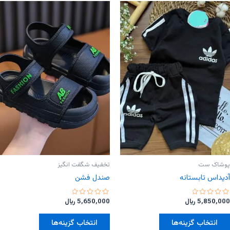
مختلفی
مختلفی
می
می
باشد.
باشد.
گزینه
گزینه
ها
ها
ممکن
ممکن
است
است
در
در
صفحه
صفحه
محصول
محصول
انتخاب
انتخاب
شوند
شوند
پوشاک ست
تخفیف شگفت انگیز
آدیداس تابستانه
صندل فشن
امتیاز
امتیاز
5,850,000
﷼
5,650,000
﷼
0
0
از
از
این
این
5
5
انتخاب گزینه‌ها
انتخاب گزینه‌ها
محصول
محصول