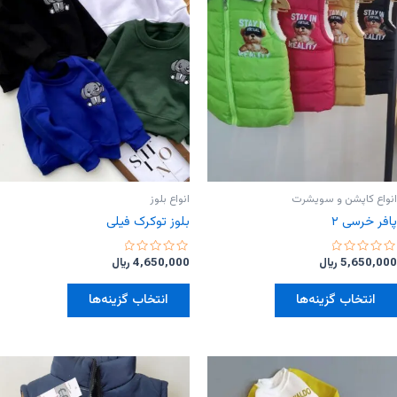
ها
ها
ممکن
ممکن
است
است
در
در
صفحه
صفحه
محصول
محصول
انتخاب
انتخاب
شوند
شوند
انواع کاپشن و سویشرت
انواع بلوز
پافر خرسی ۲
بلوز توکرک فیلی
امتیاز
امتیاز
5,650,000
﷼
4,650,000
﷼
0
0
از
از
این
این
5
5
انتخاب گزینه‌ها
انتخاب گزینه‌ها
محصول
محصول
دارای
دارای
انواع
انواع
مختلفی
مختلفی
می
می