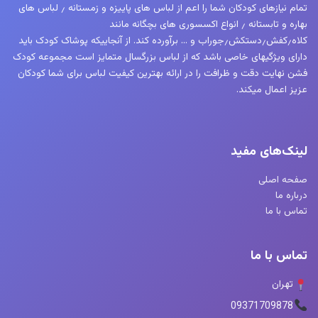
تمام نیازهای کودکان شما را اعم از لباس های پاییزه و زمستانه ٫ لباس های
بهاره و تابستانه ٫ انواع اکسسوری های بچگانه مانند
کلاه٫کفش٫دستکش٫جوراب و … برآورده کند. از آنجاییکه پوشاک کودک باید
دارای ویژگیهای خاصی باشد که از لباس بزرگسال متمایز است مجموعه کودک
فشن نهایت دقت و ظرافت را در ارائه بهترین کیفیت لباس برای شما کودکان
عزیز اعمال میکند.
لینک‌های مفید
صفحه اصلی
درباره ما
تماس با ما
تماس با ما
تهران
09371709878