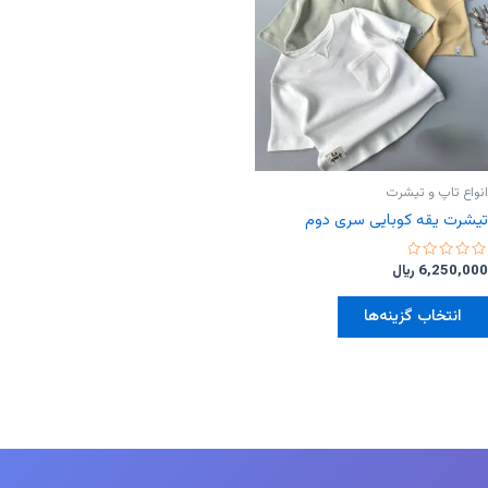
انواع تاپ و تیشرت
تیشرت یقه کوبایی سری دوم
امتیاز
6,250,000
﷼
0
از
این
5
انتخاب گزینه‌ها
محصول
دارای
انواع
مختلفی
می
باشد.
گزینه