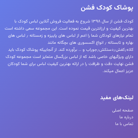
ها
پوشاک کودک فشن
ممکن
است
کودک فشن از سال ۱۳۹۸ شروع به فعالیت فروش آنلاین لباس کودک با
در
بهترین کیفیت و ارزانترین قیمت نموده است. این مجموعه سعی داشته است
صفحه
تمام نیازهای کودکان شما را اعم از لباس های پاییزه و زمستانه ٫ لباس های
محصول
بهاره و تابستانه ٫ انواع اکسسوری های بچگانه مانند
کلاه٫کفش٫دستکش٫جوراب و … برآورده کند. از آنجاییکه پوشاک کودک باید
انتخاب
دارای ویژگیهای خاصی باشد که از لباس بزرگسال متمایز است مجموعه کودک
شوند
فشن نهایت دقت و ظرافت را در ارائه بهترین کیفیت لباس برای شما کودکان
عزیز اعمال میکند.
لینک‌های مفید
صفحه اصلی
درباره ما
تماس با ما