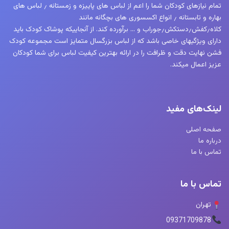
تمام نیازهای کودکان شما را اعم از لباس های پاییزه و زمستانه ٫ لباس های
بهاره و تابستانه ٫ انواع اکسسوری های بچگانه مانند
کلاه٫کفش٫دستکش٫جوراب و … برآورده کند. از آنجاییکه پوشاک کودک باید
دارای ویژگیهای خاصی باشد که از لباس بزرگسال متمایز است مجموعه کودک
فشن نهایت دقت و ظرافت را در ارائه بهترین کیفیت لباس برای شما کودکان
عزیز اعمال میکند.
لینک‌های مفید
صفحه اصلی
درباره ما
تماس با ما
تماس با ما
تهران
09371709878