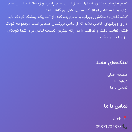
تمام نیازهای کودکان شما را اعم از لباس های پاییزه و زمستانه ٫ لباس های
بهاره و تابستانه ٫ انواع اکسسوری های بچگانه مانند
کلاه٫کفش٫دستکش٫جوراب و … برآورده کند. از آنجاییکه پوشاک کودک باید
دارای ویژگیهای خاصی باشد که از لباس بزرگسال متمایز است مجموعه کودک
فشن نهایت دقت و ظرافت را در ارائه بهترین کیفیت لباس برای شما کودکان
عزیز اعمال میکند.
لینک‌های مفید
صفحه اصلی
درباره ما
تماس با ما
تماس با ما
تهران
09371709878