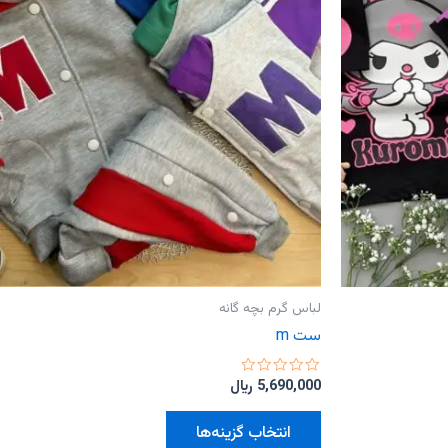
لباس گرم بچه گانه
ست m
امتیاز
5,690,000
﷼
0
از
این
5
انتخاب گزینه‌ها
محصول