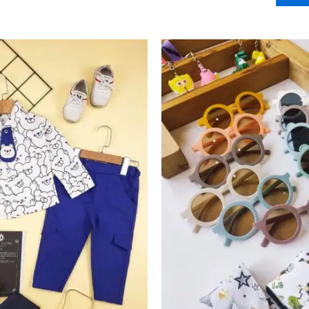
دارای
انواع
مختلفی
می
باشد.
گزینه
ها
ممکن
است
در
صفحه
محصول
انتخاب
شوند