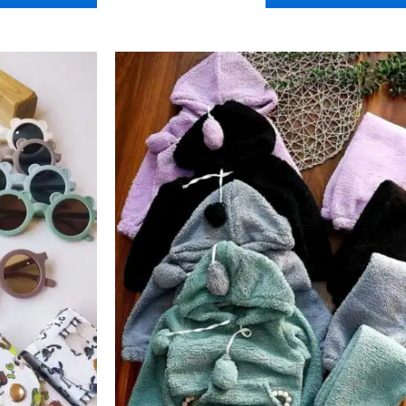
دارای
انواع
مختلفی
می
باشد.
گزینه
ها
ممکن
است
در
صفحه
محصول
انتخاب
شوند