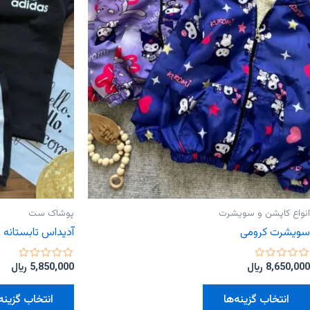
انواع کاپشن و سویشرت
پوشاک ست
سویشرت کرومی
آدیداس تابستانه
امتیاز
امتیاز
8,650,000
﷼
5,850,000
﷼
0
0
از
از
این
5
5
انتخاب گزینه‌ها
انتخاب گزینه‌
محصول