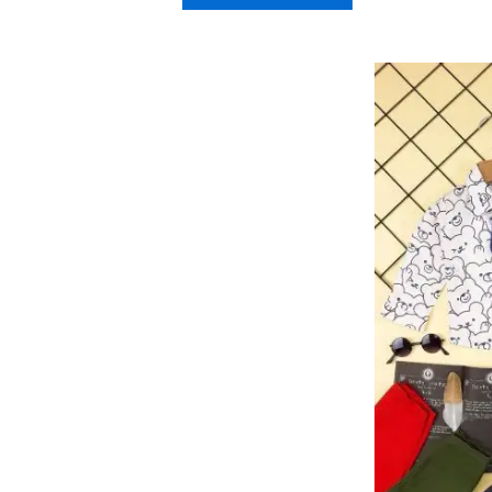
دارای
انواع
مختلفی
می
باشد.
گزینه
ها
ممکن
است
در
صفحه
محصول
انتخاب
شوند