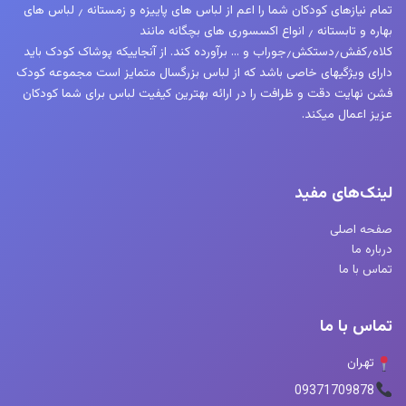
تمام نیازهای کودکان شما را اعم از لباس های پاییزه و زمستانه ٫ لباس های
بهاره و تابستانه ٫ انواع اکسسوری های بچگانه مانند
کلاه٫کفش٫دستکش٫جوراب و … برآورده کند. از آنجاییکه پوشاک کودک باید
دارای ویژگیهای خاصی باشد که از لباس بزرگسال متمایز است مجموعه کودک
فشن نهایت دقت و ظرافت را در ارائه بهترین کیفیت لباس برای شما کودکان
عزیز اعمال میکند.
لینک‌های مفید
صفحه اصلی
درباره ما
تماس با ما
تماس با ما
تهران
09371709878