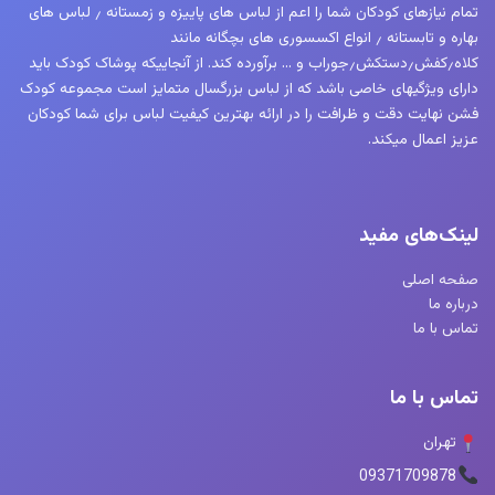
تمام نیازهای کودکان شما را اعم از لباس های پاییزه و زمستانه ٫ لباس های
بهاره و تابستانه ٫ انواع اکسسوری های بچگانه مانند
کلاه٫کفش٫دستکش٫جوراب و … برآورده کند. از آنجاییکه پوشاک کودک باید
دارای ویژگیهای خاصی باشد که از لباس بزرگسال متمایز است مجموعه کودک
فشن نهایت دقت و ظرافت را در ارائه بهترین کیفیت لباس برای شما کودکان
عزیز اعمال میکند.
لینک‌های مفید
صفحه اصلی
درباره ما
تماس با ما
تماس با ما
تهران
09371709878