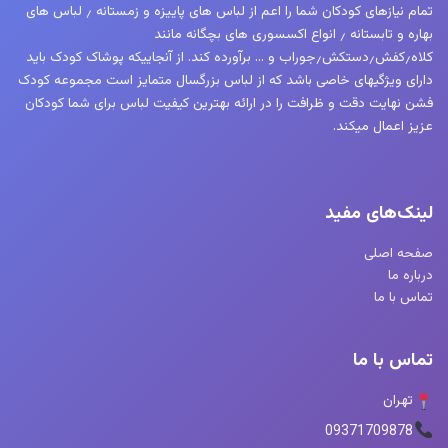
تمام نیازهای کودکان شما را اعم از لباس های پاییزه و زمستانه ٫ لباس های
بهاره و تابستانه ٫ انواع اکسسوری های بچگانه مانند
کلاه٫کفش٫دستکش٫جوراب و … برآورده کند. از آنجاییکه پوشاک کودک باید
دارای ویژگیهای خاصی باشد که از لباس بزرگسال متمایز است مجموعه کودک
فشن نهایت دقت و ظرافت را در ارائه بهترین کیفیت لباس برای شما کودکان
عزیز اعمال میکند.
لینک‌های مفید
صفحه اصلی
درباره ما
تماس با ما
تماس با ما
تهران
09371709878