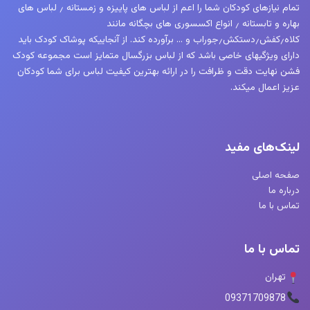
تمام نیازهای کودکان شما را اعم از لباس های پاییزه و زمستانه ٫ لباس های
بهاره و تابستانه ٫ انواع اکسسوری های بچگانه مانند
کلاه٫کفش٫دستکش٫جوراب و … برآورده کند. از آنجاییکه پوشاک کودک باید
دارای ویژگیهای خاصی باشد که از لباس بزرگسال متمایز است مجموعه کودک
فشن نهایت دقت و ظرافت را در ارائه بهترین کیفیت لباس برای شما کودکان
عزیز اعمال میکند.
لینک‌های مفید
صفحه اصلی
درباره ما
تماس با ما
تماس با ما
تهران
09371709878