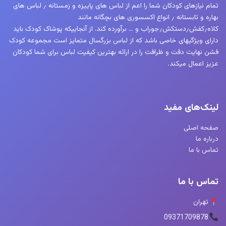
تمام نیازهای کودکان شما را اعم از لباس های پاییزه و زمستانه ٫ لباس های
بهاره و تابستانه ٫ انواع اکسسوری های بچگانه مانند
کلاه٫کفش٫دستکش٫جوراب و … برآورده کند. از آنجاییکه پوشاک کودک باید
دارای ویژگیهای خاصی باشد که از لباس بزرگسال متمایز است مجموعه کودک
فشن نهایت دقت و ظرافت را در ارائه بهترین کیفیت لباس برای شما کودکان
عزیز اعمال میکند.
لینک‌های مفید
صفحه اصلی
درباره ما
تماس با ما
تماس با ما
تهران
09371709878